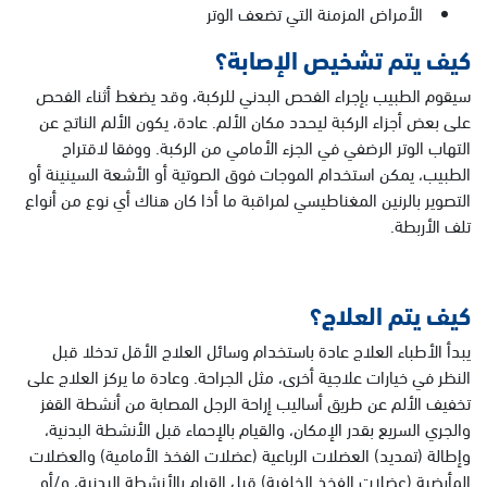
الأمراض المزمنة التي تضعف الوتر
كيف يتم تشخيص الإصابة؟
سيقوم الطبيب بإجراء الفحص البدني للركبة، وقد يضغط أثناء الفحص
على بعض أجزاء الركبة ليحدد مكان الألم. عادة، يكون الألم الناتج عن
التهاب الوتر الرضفي في الجزء الأمامي من الركبة. ووفقا لاقتراح
الطبيب، يمكن استخدام الموجات فوق الصوتية أو الأشعة السينينة أو
التصوير بالرنين المغناطيسي لمراقبة ما أذا كان هناك أي نوع من أنواع
تلف الأربطة.
كيف يتم العلاج؟
يبدأ الأطباء العلاج عادة باستخدام وسائل العلاج الأقل تدخلا قبل
النظر في خيارات علاجية أخرى، مثل الجراحة. وعادة ما يركز العلاج على
تخفيف الألم عن طريق أساليب إراحة الرجل المصابة من أنشطة القفز
والجري السريع بقدر الإمكان، والقيام بالإحماء قبل الأنشطة البدنية،
وإطالة (تمديد) العضلات الرباعية (عضلات الفخذ الأمامية) والعضلات
المأبضية (عضلات الفخذ الخلفية) قبل القيام بالأنشطة البدنية، و/أو