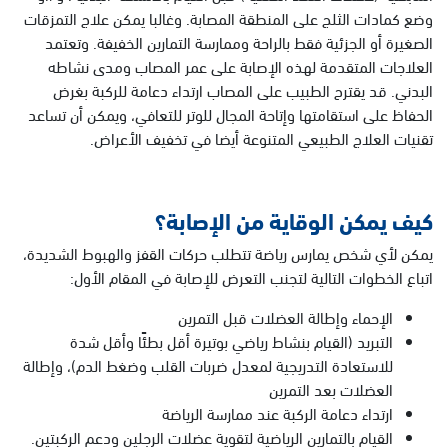
وضع كمادات الثلج على المنطقة المصابة. وغالبا يمكن علاج التمزقات
الصغيرة أو الجزئية فقط بالراحة وممارسة التمارين الخفيفة. وتعتمد
العلاجات المتقدمة لهذه الإصابة على عمر المصاب ومدى نشاطه
البدني. قد يقترح الطبيب على المصاب ارتداء دعامة للركبة بغرض
الحفاظ على استقامتها وإتاحة المجال للوتر للتعافي، ويمكن أن تساعد
تقنيات العلاج الطبيعي المتنوعة أيضا في تخفيف الأعراض.
كيف يمكن الوقاية من الإصابة؟
يمكن لأي شخص يمارس رياضة تتطلب حركات القفز والهبوط الشديدة،
اتباع الخطوات التالية لتجنب التعرض للإصابة في المقام الأول:
الإحماء وإطالة العضلات قبل التمرين
التبريد (القيام بنشاط رياضي بوتيرة أقل بطئًا وأقل شدة
للاستعادة التدريجية لمعدل ضربات القلب وضغط الدم)، وإطالة
العضلات بعد التمرين
ارتداء دعامة الركبة عند ممارسة الرياضة
القيام بالتمارين الرياضية لتقوية عضلات الرجلين ودعم الركبتين.