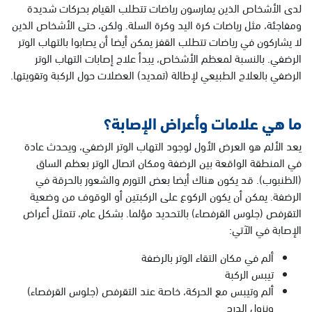
لدى الأشخاص الذين يمارسون رياضات تتطلب القيام بحركات شديدة
ومفاجئة، مثل رياضات كرة اليد وكرة السلة. ولكن، حتى الأشخاص الذين
لا يشاركون في رياضات تتطلب القفز يمكن أيضا أن يصابوا بالتهاب الوتر
الرضفي. بالنسبة لمعظم الأشخاص، يبدأ علاج إصابات التهاب الوتر
الرضفي بالعلاج الطبيعي لإطالة (تمديد) العضلات حول الركبة وتقويتها.
ما هي علامات وأعراض الإصابة؟
يعد الألم هو العرض الأول لوجود التهاب الوتر الرضفي، ويحدث عادة
في المنطقة الواقعة بين الرضفة ومكان اتصال الوتر بعظم الساق
(الظنبوب). قد يكون هناك أيضا بعض التورم والشعور بالحرقة في
الرضفة. يمكن أن يكون الركوع على الركبتين أو الوقوف من وضعية
التقرفص (جلوس القرفصاء) بالتحديد مؤلما. بشكل عام، تتمثل أعراض
الإصابة في الآتي:
ألم في مكان التقاء الوتر بالرضفة
تيبس الركبة
ألم وتيبس مع الحركة، خاصة عند التقرفص (جلوس القرفصاء)
ونزول الدرج