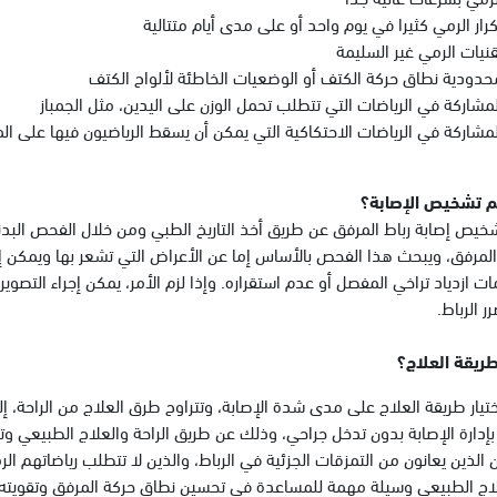
كرار الرمي كثيرا في يوم واحد أو على مدى أيام متتالية
قنيات الرمي غير السليمة
حدودية نطاق حركة الكتف أو الوضعيات الخاطئة لألواح الكتف
لمشاركة في الرياضات التي تتطلب تحمل الوزن على اليدين، مثل الجمباز
لمشاركة في الرياضات الاحتكاكية التي يمكن أن يسقط الرياضيون فيها على ال
م تشخيص الإصابة؟
خيص إصابة رباط المرفق عن طريق أخذ التاريخ الطبي ومن خلال الفحص البدن
المرفق، ويبحث هذا الفحص بالأساس إما عن الأعراض التي تشعر بها ويمكن إعا
ت ازدياد تراخي المفصل أو عدم استقراره. وإذا لزم الأمر، يمكن إجراء التصو
 الرباط.
ريقة العلاج؟
تيار طريقة العلاج على مدى شدة الإصابة، وتتراوح طرق العلاج من الراحة، إ
 بإدارة الإصابة بدون تدخل جراحي، وذلك عن طريق الراحة والعلاج الطبيعي
ن الذين يعانون من التمزقات الجزئية في الرباط، والذين لا تتطلب رياضاتهم
لاج الطبيعي وسيلة مهمة للمساعدة في تحسين نطاق حركة المرفق وتقويته 