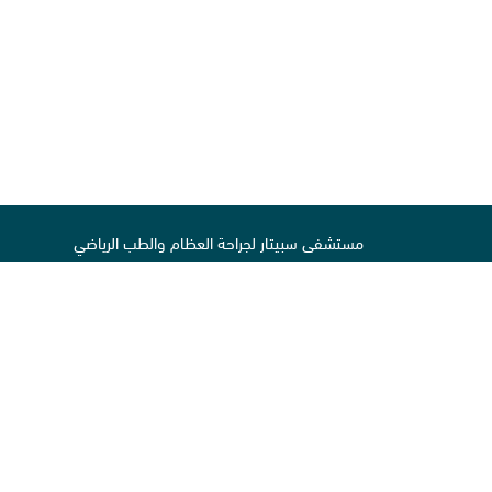
مستشفى سبيتار لجراحة العظام والطب الرياضي
شارع المدينة الرياضية
بالقرب من استاد خليفة
ص. ب 29222
الدوحة قطر
تابعونا