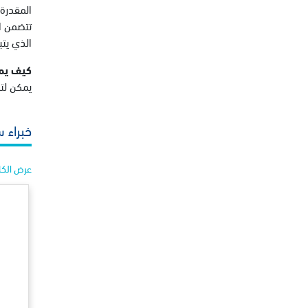
المقدرة 
تتضمن ال
الذي يتب
كيف يمك
يمكن لتم
خبراء س
عرض الك