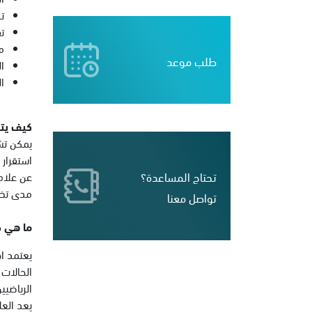
ت
ت
م
طلب موعد
ا
ا
كيف يت
يمكن تش
استقرار 
عن علاما
تحتاج المساعدة؟
مدى تضرر
تواصل معنا
ما هي ط
يعتمد اخ
الحالات
الرياضيي
يعد الع