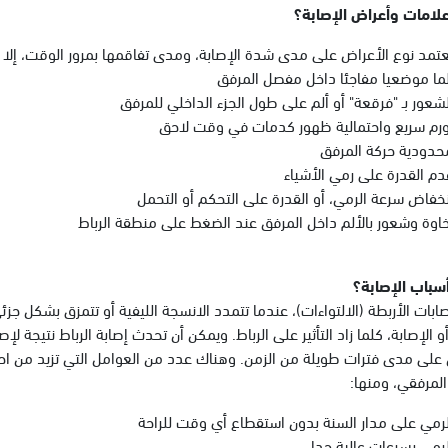
لامات وأعراض الإصابة؟
عتمد نوع الأعراض على مدى شدة الإصابة، ومدى تفاقمها بمرور الوقت، إلا 
لما موضعيا مفاجئا داخل مفصل المرفق
لشعور بـ "فرقعة" أو ألم على طول الجزء الداخلي للمرفق
ورم سريع واحتمالية ظهور كدمات في وقت لاحق
حدودية حركة المرفق
دم القدرة على رمي الأشياء
نخفاض سرعة الرمي، أو القدرة على التحكم أو التحمل
خاوة وشعور بالألم داخل المرفق عند الضغط على منطقة الرباط
سباب الإصابة؟
بات الأربطة (الالتواءات)، عندما تتمدد الانسجة الليفية أو تتمزق بشكل جزئ
 أو الإصابة، كلما زاد التأثير على الرباط. ويمكن أن تحدث إصابة الرباط نتيجة ل
لى مدى فترات طويلة من الزمن. وهناك عدد من العوامل التي تزيد من احتما
لمرفقي، ومنها:
لرمي على مدار السنة بدون استقطاع أي وقت للراحة
لرمي بسرعات عالية جدا