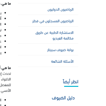
ما هي ع
الرياضيون الدوليون
ي
أ
الرياضيون المسجلون في قطر
ا
ت
الاستشارة الطبية عن طريق
م
مكالمة الفيديو
ع
ا
بوابة ضيوف سبيتار
ر
الأسئلة الشائعة
ما هي أ
تحدث إصا
الالتواء
انظر أيضاً
للمفصل ع
الأنسي ا
دليل الضيوف
ا
ا