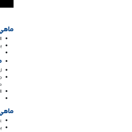
ماهي 
ا
ي
م
ل
ج
م
ا
ماهي 
ع
ي