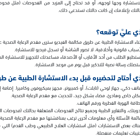
لاستشارة وجها لوجهه، أو قد تحتاج إلى المزيد من الفحوصات (مثل فحو
التك بإعلامك إن كانت حالتك تستدعي ذلك.
ذي عليَّ توقعه؟
ثناء الاستشارة الطبية عن طريق مكالمة الفيديو سترى مقدم الرعاية الصحية ع
أسباب قانونية وأخلاقية، لا تصور الشاشة أو تسجل فيديو للاستشارة.
ستطيع الطلب من أحد الأقارب أو الأصدقاء مساعدتك للتجهيز للاستشارة الط
تصلك رسالة نصية للتذكير قبل يوم من موعد الاستشارة.
ذي أحتاج لتحضيره قبل بدء الاستشارة الطبية عن طر
اتف ذكي، جهاز لوحي (تابلت)، أو كمبيوتر، مجهز بميكروفون وكاميرا. إضافة إ
كان خاص وهادئ، مضاء بشكل جيد، للحديث مع مقدم الرعاية الصحية.
طاقة الهوية القطرية ورقم الهاتف.
دويتك، والتقارير الطبية وجميع نتائج الفحوصات المتعلقة بحالتك (فحوصات ال
ائمة الأسئلة وأي معلومات أخرى ترغب بمناقشتها مع مقدم الرعاية الصحية.
ناك بعض الاستشارات (مثل استشارات العلاج الطبيعي وطب القدم) التي 
تيبات تعليمات منفصلة.