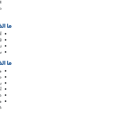
ا
ح
ما ال
أ
ل
ت
س
ما ال
ه
م
ب
أ
ق
ه
ك