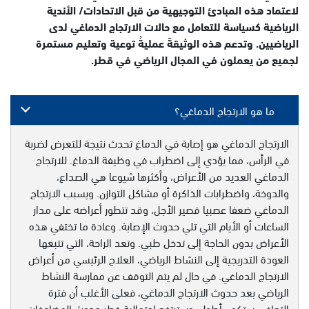
لاعتماد هذه المبادئ التوجيهية من قبل الاتحادات/ الأندية
الرياضية كسياسة للتعامل مع حالات الارتجاج الدماغي لدى
الرياضيين. وتدعم هذه الوثيقةَ عمليةُ توعية وتعليم مستمرة
لجميع من يعملون في المجال الرياضي في قطر.
ما هو الارتجاج الدماغي؟
الارتجاج الدماغي هو إصابة في الدماغ تحدث نتيجة للتعرض لضربة
في الرأس، مما يؤدي إلى اضطراب في وظيفة الدماغ. للارتجاج
الدماغي العديد من الأعراض، وأكثرها شيوعا هي الصداع،
والدوخة، واضطرابات الذاكرة أو مشاكل التوازن. ويسبب الارتجاج
الدماغي ضعفا عصبيا قصير الأجل، وقد تتطور أعراضه على مدار
الساعات أو الأيام التي تلي حدوث الإصابة. وعادة ما تختفي هذه
الأعراض بدون الحاجة إلى تدخل طبي. وتعد الراحة، التي تتبعها
العودة التدريجية إلى النشاط الرياضي، العلاج الرئيسي من أعراض
الارتجاج الدماغي. في حال لم يتم التوقف عن ممارسة النشاط
الرياضي بعد حدوث الارتجاج الدماغي، فعلى الأغلب أن فترة
التعافي ستكون أطول، وسترتفع احتمالية خطر حدوث المضاعفات