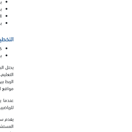
ب
بطول
ا
ب
التخطي
كأ
بط
يحتل ال
التعليم،
الربط بي
مواقع ال
عندما ي
للرياضيي
يقدم سب
المستشفى