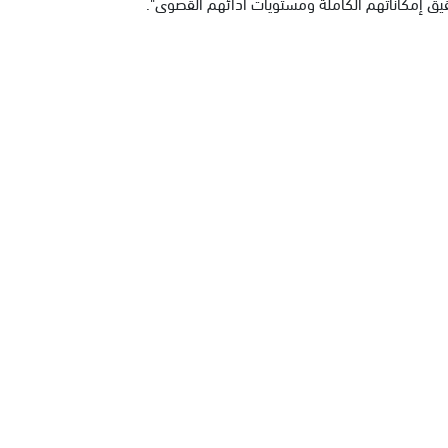
يق إمكاناتهم الكاملة ومستويات أدائهم القصوى".