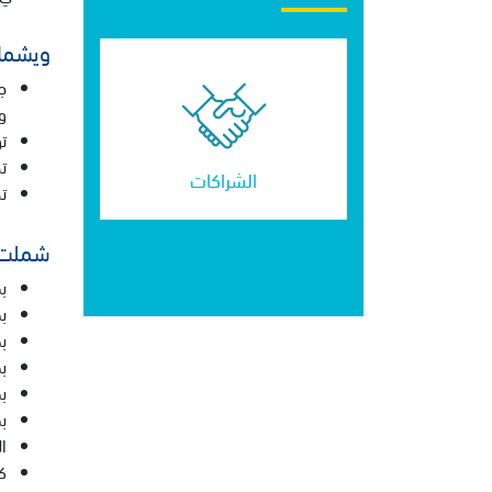
ويشمل 
ج
و
ت
ت
الشراكات
ت
شملت ت
بط
بطول
بط
ب
ب
ب
ا
ك