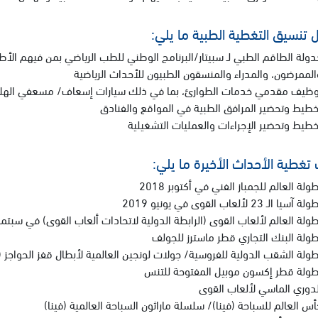
تنسيق التغطية الطبية ما يلي:
دولة الطاقم الطبي لـ سبيتار/البرنامج الوطني للطب الرياضي بمن فيهم الأطب
الممرضون، والمدراء والمنسقون الطبيون للأحداث الرياضية
وظيف مقدمي خدمات الطوارئ، بما في ذلك سيارات إسعاف/ مسعفي الهلا
خطيط وتحضير المرافق الطبية في المواقع والفنادق
خطيط وتحضير الإجراءات والعمليات التشغيلية
غطية الأحداث الأخيرة ما يلي:
ولة العالم للجمباز الفني في أكتوبر 2018
ة آسيا الـ 23 لألعاب القوى في يونيو 2019
ولة العالم لألعاب القوى (الرابطة الدولية لاتحادات ألعاب القوى) في سبتمبر/ أك
طولة البنك التجاري قطر ماسترز للجولف
طولة الشقب الدولية للفروسية/ جولات لونجين العالمية لأبطال قفز الحواجز (
طولة قطر إكسون موبيل المفتوحة للتنس
لدوري الماسي لألعاب القوى
أس العالم للسباحة (فينا)/ سلسلة ماراثون السباحة العالمية (فينا)