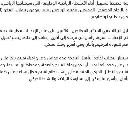
مه خصيصا لتسهيل أداء الأنشطة الرياضية الوظيفية التي سيحتاجها الرياض
 بالزجاج المصفح)، للمختصين بتقييم الرياضيين بينما يقومون بتمارين العدْو (ال
رى تتطلبها رياضاتهم.
يل البيانات في المختبر المعالجين القائمين على علاج الإصابات معلومات مف
ج الإصابات بسرعة وأمان من مرحلة إلى أخرى. إضافة إلى ذلك، يدعم تحليل البي
م للعودة لفرقهم بأمان وفي أسرع وقت ممكن.
بيتار، تتطلب إعادة التأهيل الناجحة عدة عوامل وهي: إجراء تقييم يركز ع
ي على حدة. كما يجب أن تكون رحلة العلاج واضحة، ومخطط لها مسبقا، ومتفق
تقييم والتحليل الحركي المقدرة على إنشاء نظام تقييم فعال يساعد على ضما
أمان وبأسرع ما يمكن إلى ممارسة الرياضة والنشاط الحركي.