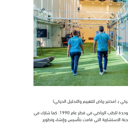
يحمل المختبر الفريد من نوعه اسم السيد رياض الميلادي، الذي ساهم في إنشاء أول وحدة للطب الرياضي في قطر عام 1990. كما شارك في
ي للطب الرياضي في قطر عام 1993. واختير في 2002 ضمن اللجنة الاستشارية التي قامت بتأسيس وإنشاء وتطوير