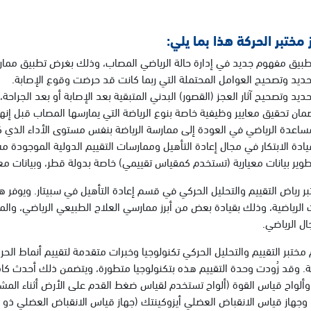
 مختبر الحركة هذا بما يلي:
طبيق مفهوم جديد في إدارة حالة الرياضي المصاب، وذلك بغرض تطبيق ممارسات
حديد وتصحيح العوامل المحتملة التي ربما كانت قد حرضت وقوع الإصابة.
حديد وتصحيح آثار العجز (القصور) البدني المتبقية بعد الإصابة أو بعد الجراحة،
مان تحقيق معايير وظيفية خاصة بنوع الرياضة التي يمارسها المصاب قبل إنهاء
ساعدة الرياضي في العودة إلى ممارسة الرياضة بنفس مستوى الأداء الذي كا
يادة الابتكار في مجال إعادة التأهيل وممارسات التقييم الدولية الموجودة مس
طوير بيانات معيارية (تستخدم كمقياس تقييمي) خاصة بدولة قطر، وبيانات معيا
ر رياض التقييم والتحليل الحركي في قسم إعادة التأهيل في سبيتار. ويوفر هذا
 الرياضية، وذلك بقيادة بعض من أبرز ممارسي العلاج الطبيعي الرياضي، والمخ
ل الرياضي.
مختبر التقييم والتحليل الحركي تكنولوجيا وخبرات متقدمة لتقييم أنماط ال
. وقد زُودت وحدة التقييم هذه بتكنولوجيا متطورة، ويتضمن ذلك أحدث كامي
 وألواح قياس القوة (ألواح تستخدم لقياس ضغط القدم على الأرض أثناء المشي 
وجهاز قياس الانقباض العضلي أيزوكينتك (جهاز قياس الانقباض العضلي ذو ا