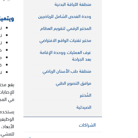
منطقة اللياقة البدنية
وحدة الفحص الشامل للرياضيين
ويتميز
ت
المختبر الرقمي لتقويم العظام
ت
مختبر تقنيات الواقع الافتراضي
ت
ض
غرف العمليات ووحدة الإقامة
م
بعد الجراحة
ق
منطقة طب الأسنان الرياضي
ت
مرافق التصوير الطبي
يقع مختب
للإصابات
المُختبر
في المجا
الصيدلية
يستخدم 
الوظيفية
الشراكات
الأبعاد،
للمشي، 