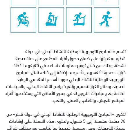
تتسم «المبادئ التوجيهية الوطنية للنشاط البدني في دولة
قطر» بمقدرتها على ضمان حصول أفراد المجتمع على حياة صحية
نشطة، وذلك من خلال توفير معلومات تساعد في تثقيفهم لاتخاذ
خيارات صحية لأنفسهم ولأسرهم. إضافة إلى ذلك، تمثل المبادئ
التوجيهية الوطنية للنشاط البدني موردا أساسيا لمقدمي الرعاية
الصحية، وصناع القرار لتصميم وتنفيذ برامج النشاط البدني، والسياسات
الخاصة به، ومبادرات الترويج له في جميع الأماكن التي يستخدمها أفراد
المجتمع للعيش، والتعلم، والعمل، واللعب.
تتكون «المبادئ التوجيهية الوطنية للنشاط البدني في دولة قطر» من
98 صفحة مقسمة إلى 5 فصول، وتحتوي هذه النسخة على إرشادات
محدثة للوصفات، وهي مصممة خصيصا بما يتناسب مع مختلف شرائح