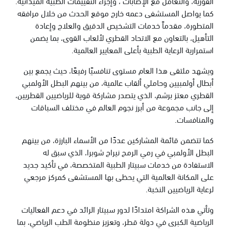
الفورية، والتعامل مع الإصابات ، وإجراء التقييمات الطبية الميدانية.
كما يواصل المستشفى دعمه خارج موقع الحدث من خلال مرافقه
المتطورة، مقدماً خدمات التشخيص الدقيق والعلاج وإعادة
التأهيل، بالتعاون مع الاتحاد القطري لألعاب القوى، بما يضمن
استمرارية الرعاية الطبية بأعلى المعايير العالمية.
ويشهد ملتقى هذا العام مستوى تنافسيًا رفيعًا، حيث يجمع بين
أبطال أولمبيين وحاملي ألقاب عالمية، من بينهم البطل الأولمبي
القطري معتز برشم، الذي يتصدر مشاركة قوية للرياضيين القطريين،
إلى جانب مجموعة من أبرز نجوم العالم في مختلف السباقات
والمنافسات.
كما تتضمن قائمة المشاركين عددًا من الأسماء البارزة، من بينهم
البطل الأولمبي في رمي الرمح نيراج شوبرا، الذي سبق له
الاستفادة من خدمات سبيتار الطبية المتخصصة، في تأكيد جديد
على المكانة العالمية التي يحظى بها المستشفى كمركز مرجعي
لرعاية الرياضيين النخبة.
وتأتي هذه الشراكة امتدادًا لدور سبيتار الرائد في دعم الفعاليات
الرياضية الكبرى في دولة قطر، وتعزيز منظومة الطب الرياضي، بما