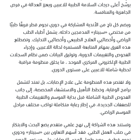
يرسّخ أعلى درجات السلامة الطبية للاعبين ويعزز العدالة في فرص
الجاهزية والمنافسة.
ويضم كل نادٍ من الأندية المشاركة في دوري نجوم قطر فريقًا طبيًا
من مختصي «سبيتار» المدمجين داخله، يشمل أطباء الطب
الرياضي وأخصائيي العلاج الطبيعي وأخصائيي التدليك. وتضطلع
هذه الفرق بمهام المتابعة المستمرة لحالة اللاعبين، وإجراء
الفحوص والتقييمات الدورية، وتوثيق البيانات ضمن نظام السجلات
الطبية الإلكتروني المركزي الموحد ، ما يخلق منظومة مراقبة
لحظية شاملة للاعبين على مستوى الدوري.
ولا تقتصر هذه المنظومة على علاج الإصابات، بل تمتد لتشمل
برامج الوقاية، وخطط التأهيل والاستشفاء المخصصة، إلى جانب
الفحوص الطبية الشاملة قبل بداية الموسم والتقييمات الطبية
للصفقات الجديدة، في إطار رعاية متكاملة تواكب مختلف مراحل
الموسم الرياضي.
وتستند هذه الشراكة إلى نهج علمي متقدم يضع البحث والابتكار
في صلب العمل الطبي. فقد أسهم التعاون بين «سبيتار» ودوري
نجوم قطر في رصد طويل المدى للإصابات على مستوى الدوري،