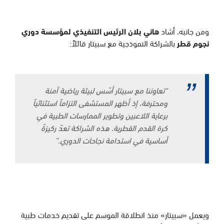
ومن جانبه، أشاد
هاني بلان الرئيس التنفيذي لمؤسسة دوري
نجوم قطر
بالشراكة النموذجية مع سبيتار قائلاً:
“
تعاوننا مع سبيتار أسّس لبيئة رياضية آمنة
ومحترفة، إذ أظهر المستشفى التزاماً استثنائياً
برعاية اللاعبين وتطوير الممارسات الطبية في
كرة القدم القطرية. هذه الشراكة تعدّ ركيزةً
أساسية في استدامة نجاحات الدوري
.”
ويعمل «سبيتار» منذ انطلاقة الموسم على تقديم خدمات طبية