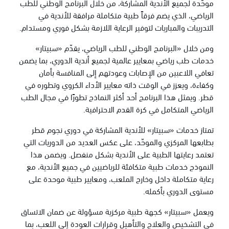
موحّدة لجميع الأندية المشاركة، من خلال البرنامج الوطني للطب
الرياضي، الذي يضم فرقاً طبية متكاملة مرافقة للأندية في
التدريبات والمباريات لتوفير الرعاية اللازمة بشكل فوري ومستدام.
ومن خلال «البرنامج الوطني للطب الرياضي، يقدّم «سبيتار»
خدمات طب رياضي بمعايير عالمية لجميع أندية الدوري، بما يضمن
تعافي اللاعبين من الإصابات وعودتهم إلى المنافسة بأمان
وكفاءة، ويعزز في الوقت ذاته معايير الأداء الكروي وتطوره في
قطر. ويمثل هذا البرنامج أحد أكثر النماذج تطورًا في مجال الطب
الرياضي المتكامل في كرة القدم الاحترافية.
تمتاز خدمات «سبيتار» للأندية المشاركة في دوري نجوم قطر
بطابعها المركزي والموحّد، على عكس العديد من الدوريات التي
تعتمد رعايتها الطبية على الأندية بشكل منفصل. ويضمن هذا
النموذج خدمات طبية متكافئة للرياضيين في جميع الأندية، مع
رعاية متكاملة داخل وخارج الملعب، ومعايير طبية موحدة على
مستوى الدوري بأكمله.
ويعمل «سبيتار» كجهة طبية مركزية مسؤولة عن ضمان الاتساق
في التشخيص والعلاج والتأهيل وقرارات العودة إلى اللعب، بما