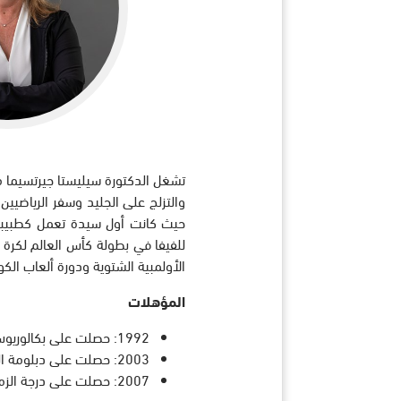
تشغل الدكتورة سيليستا جيرتسيما 
والتزلج على الجليد وسفر الرياضيين
الأولمبية الشتوية ودورة ألعاب الك
المؤهلات
1992: حصلت على بكالوريوس الطب والجراحة من جامعة ستيلينبوش بجنوب أفريقيا
2003: حصلت على دبلومة الدراسات العليا في الطب الرياضي من جامعة أوكلاند النيوزيلندية
2007: حصلت على درجة الزمالة من الكلية الأسترالية للأطباء الرياضيين، في أستراليا