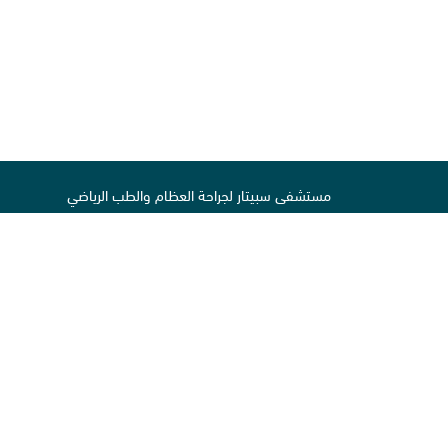
مستشفى سبيتار لجراحة العظام والطب الرياضي
شارع المدينة الرياضية
بالقرب من استاد خليفة
ص. ب 29222
الدوحة قطر
تابعونا