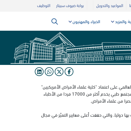
ا
المواعيد والتحويل
بوابة ضيوف سبيتار
التوظيف
ية والمزيد
الخبراء والمهنيون
المي على اعتماد "كلية علماء الأمراض الأمريكيين"
المعترف بها على نطاق واسع كمؤسسة رائدة في مجال ضمان جودة المختبرات، وكمجتمع طبي يخدم أكثر من 17000 فردا من الأطباء
صرا من علماء الأمراض.
ا دوليا، والتي حققت أعلى معايير التميّز في مجال